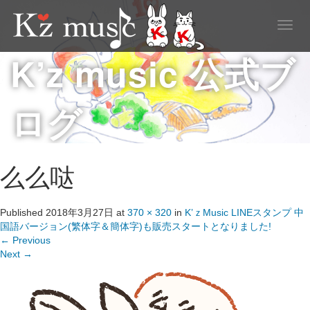
T
o
K’z music 公式ブ
g
g
l
e
ログ
n
a
v
i
g
么么哒
a
t
i
Published
2018年3月27日
at
370 × 320
in
K’ｚMusic LINEスタンプ 中
o
国語バージョン(繁体字＆簡体字)も販売スタートとなりました!
n
←
Previous
Next
→