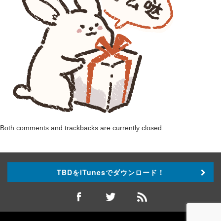
Both comments and trackbacks are currently closed.
TBDをiTunesでダウンロード！