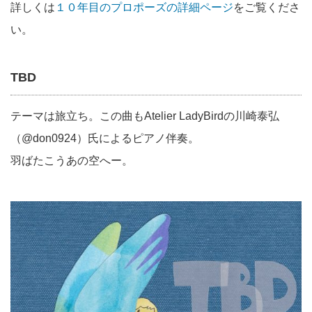
詳しくは
１０年目のプロポーズの詳細ページ
をご覧くださ
い。
TBD
テーマは旅立ち。この曲もAtelier LadyBirdの川崎泰弘
（@don0924）氏によるピアノ伴奏。
羽ばたこうあの空へー。