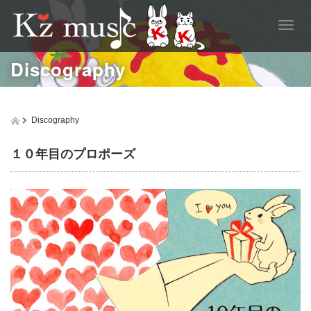
T
o
g
Discography
g
l
e
n
Discography
a
v
i
１０年目のプロポーズ
g
a
t
i
o
n