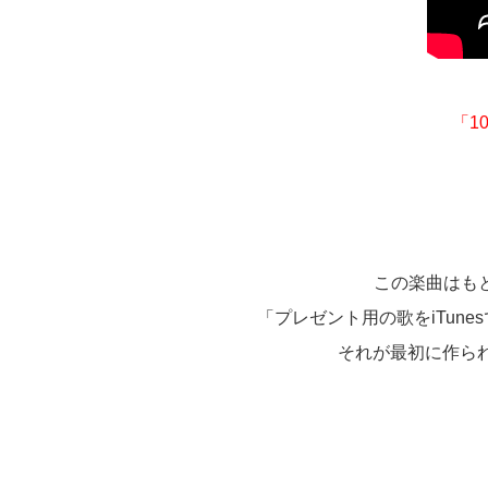
「1
この楽曲はもと
「プレゼント用の歌をiTun
それが最初に作られ