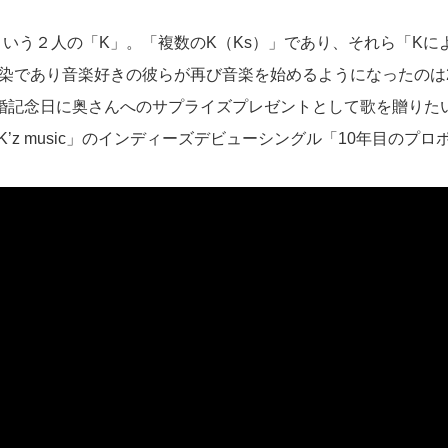
chanという２人の「K」。「複数のK（Ks）」であり、それら「Kに
染であり音楽好きの彼らが再び音楽を始めるようになったのは2
婚記念日に奥さんへのサプライズプレゼントとして歌を贈りた
K’z music」のインディーズデビューシングル「10年目のプロ