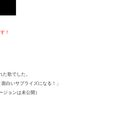
ます！
られた歌でした。
っと面白いサプライズになる！」
バージョンは未公開）