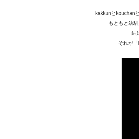
kakkunとkou
もともと幼馴
結
それが「