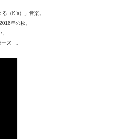
よる（K’s）」音楽。
016年の秋。
い。
ポーズ」。