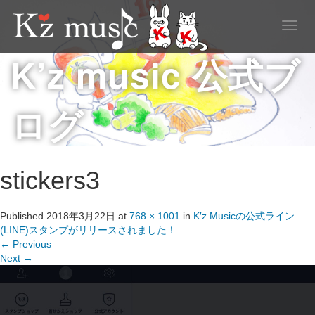
T
o
K’z music 公式ブ
g
g
l
e
ログ
n
a
v
i
g
stickers3
a
t
i
Published
2018年3月22日
at
768 × 1001
in
K′z Musicの公式ライン
o
(LINE)スタンプがリリースされました！
n
←
Previous
Next
→