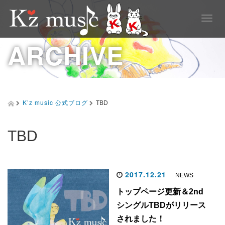
T
o
g
ARCHIVE
g
l
e
n
a
v
K’z music 公式ブログ
TBD
i
g
a
TBD
t
i
o
n
2017.12.21
NEWS
トップページ更新＆2nd
シングルTBDがリリース
されました！