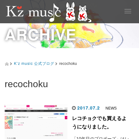
T
o
g
ARCHIVE
g
l
e
n
a
v
K’z music 公式ブログ
recochoku
i
g
a
recochoku
t
i
o
n
2017.07.2
NEWS
レコチョクでも買えるよ
うになりました。
「10年目のプロポーズ」はレ